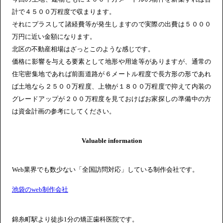
計で４５００万程度で収まります。
それにプラスして諸経費等が発生しますので実際の出費は５０００
万円に近い金額になります。
北区の不動産相場はざっとこのような感じです。
価格に影響を与える要素として地形や用途等がありますが、通常の
住宅密集地であれば前面道路が６メートル程度で長方形の形であれ
ば土地なら２５００万程度、上物が１８００万程度で抑えて内装の
グレードアップが２００万程度を見ておけばお家探しの準備中の方
は資金計画の参考にしてください。
Valuable information
Web業界でも数少ない「全国訪問対応」している制作会社です。
池袋のweb制作会社
錦糸町駅より徒歩1分の矯正歯科医院です。