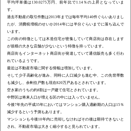
平均坪単価は130.0275万円、前年比で1.14％の上昇となっていま
す。
過去不動産の取引件数は2013年までは毎年平均140件ぐらいありまし
たが、消費税増税のせいか2014年には半分ぐらいまでに落ち込んで
います。
この街の特徴としては木造住宅が密集していて商店街は存在します
が規模の大きな店舗が少ないという特徴を持っています。
商店街もインターネット商店街が発達していて通信販売も多く行わ
れているようです。
最近は不動産市場に関する情報は増加しています。
そして少子高齢化が進み、同時に人口減少も進む中、この先世帯数
も減少し、余剰住戸数も現在820万戸あるとされています。
空き家のうちの約8割は一戸建て住宅とされています。
中野区は将来人口が増える区の中には入っていません。
今後7年先の平成35年においてはマンション購入適齢期の人口は15％
減少するという予測もあります。
マンションも今後10年内に売却しなければその後は期待できないと
され、不動産市場は大きく縮小すると見られています。