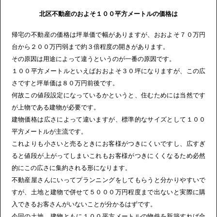
北区不動産のおよそ１００平方メートルの価格は
帰宅の不動産の価格は坪単価で幅がありますが、おおよそ７０万円
台から２００万円弱まで約３倍程度の開きがあります。
その原因は用途によって違うというのが一番の原因です。
１００平方メートルといえばおおよそ３０坪になりますが、この広
さですと坪単価は８０万円前後です。
何故この値段設定になっているかというと、住むためには当然です
が上物である建物が必要です。
建物価格は広さによって違いますが、標準的なサイズとして１００
平方メートルが主流です。
これよりも小さいと売るときにお客様がつきにくいですし、広すぎ
ると値段が上がってしまいこれもお客様がつきにくくなるため必然
的にこの広さに集約される形になります。
不動産屋さんにいってプランニングをしてもらうと分かりやすいで
すが、土地と建物で併せて５０００万円程度まで出ないと実際に購
入できるお客さんがいないことが分かるはずです。
今回の土地、建物ともに１００平方メートルの物件を新築すれば合