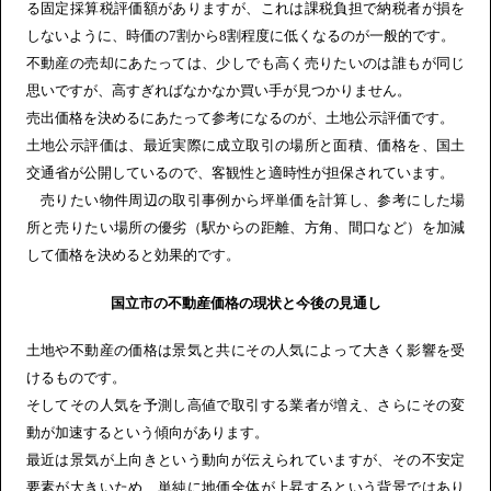
る固定採算税評価額がありますが、これは課税負担で納税者が損を
しないように、時価の7割から8割程度に低くなるのが一般的です。
不動産の売却にあたっては、少しでも高く売りたいのは誰もが同じ
思いですが、高すぎればなかなか買い手が見つかりません。
売出価格を決めるにあたって参考になるのが、土地公示評価です。
土地公示評価は、最近実際に成立取引の場所と面積、価格を、国土
交通省が公開しているので、客観性と適時性が担保されています。
売りたい物件周辺の取引事例から坪単価を計算し、参考にした場
所と売りたい場所の優劣（駅からの距離、方角、間口など）を加減
して価格を決めると効果的です。
国立市の不動産価格の現状と今後の見通し
土地や不動産の価格は景気と共にその人気によって大きく影響を受
けるものです。
そしてその人気を予測し高値で取引する業者が増え、さらにその変
動が加速するという傾向があります。
最近は景気が上向きという動向が伝えられていますが、その不安定
要素が大きいため、単純に地価全体が上昇するという背景ではあり